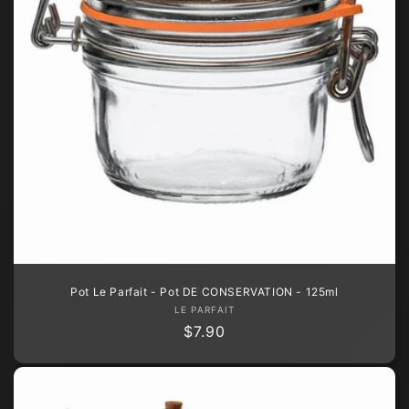
Pot Le Parfait - Pot DE CONSERVATION - 125ml
Fournisseur :
LE PARFAIT
Prix
$7.90
habituel