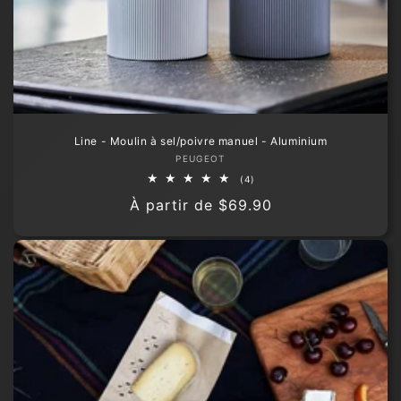
Line - Moulin à sel/poivre manuel - Aluminium
Fournisseur :
PEUGEOT
4
(4)
total
Prix
À partir de
$69.90
des
critiques
habituel