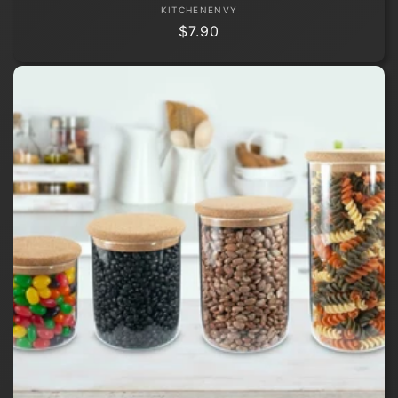
Fournisseur :
KITCHENENVY
Prix
$7.90
habituel