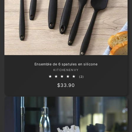
Ensemble de 6 spatules en silicone
Fournisseur :
KITCHENENVY
2
(2)
total
Prix
$33.90
des
critiques
habituel