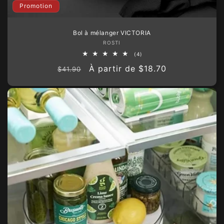
Promotion
Bol à mélanger VICTORIA
Fournisseur :
ROSTI
4
(4)
total
Prix
Prix
À partir de
$18.70
des
$41.90
critiques
habituel
promotionnel