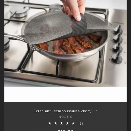
Écran anti-éclaboussures 28cm/11"
Fournisseur :
NOSTIK
3
(3)
total