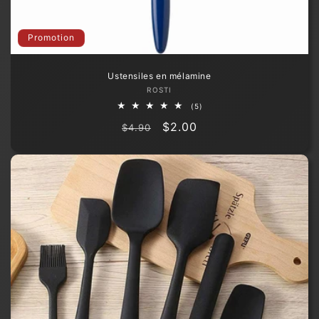
Promotion
Ustensiles en mélamine
Fournisseur :
ROSTI
5
(5)
total
Prix
Prix
$2.00
des
$4.90
critiques
habituel
promotionnel