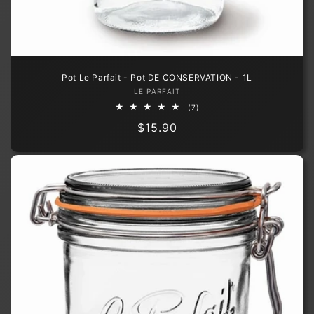
Pot Le Parfait - Pot DE CONSERVATION - 1L
Fournisseur :
LE PARFAIT
7
(7)
total
Prix
$15.90
des
critiques
habituel