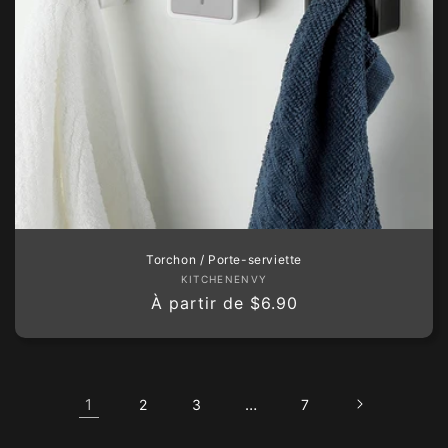
Torchon / Porte-serviette
Fournisseur :
KITCHENENVY
Prix
À partir de
$6.90
habituel
1
…
2
3
7