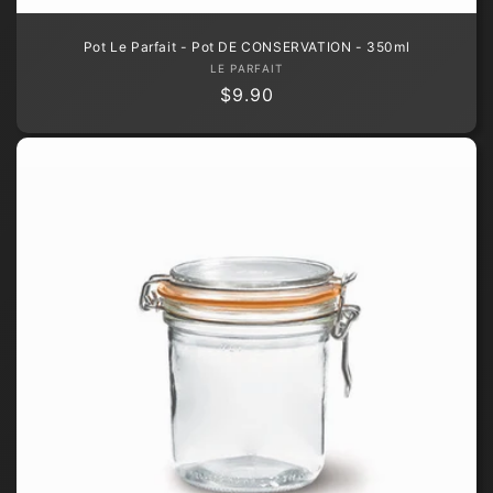
Pot Le Parfait - Pot DE CONSERVATION - 350ml
Fournisseur :
LE PARFAIT
Prix
$9.90
habituel