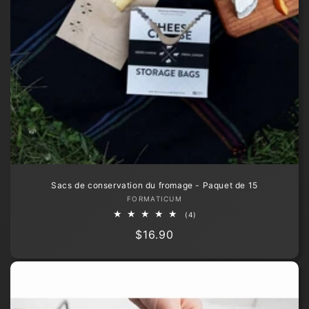
Sacs de conservation du fromage - Paquet de 15
Fournisseur :
FORMATICUM
4
(4)
total
Prix
$16.90
des
critiques
habituel