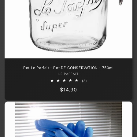
Pot Le Parfait - Pot DE CONSERVATION - 750ml
Fournisseur :
LE PARFAIT
8
(8)
total
Prix
$14.90
des
critiques
habituel