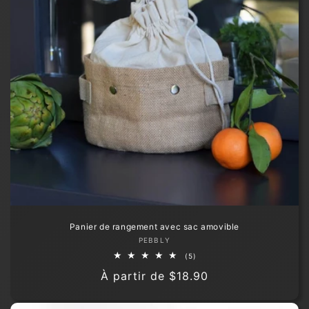
Panier de rangement avec sac amovible
Fournisseur :
PEBBLY
5
(5)
total
Prix
À partir de
$18.90
des
critiques
habituel