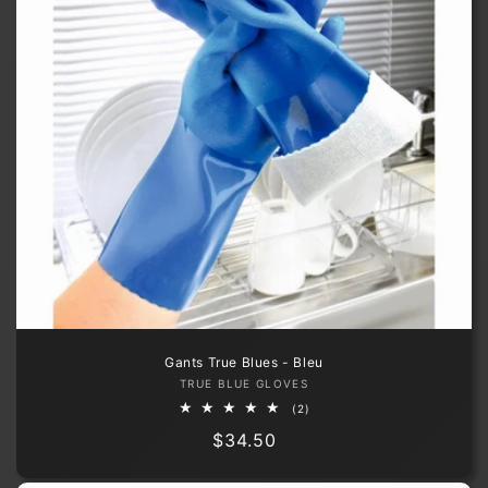
Gants True Blues - Bleu
Fournisseur :
TRUE BLUE GLOVES
2
(2)
total
Prix
$34.50
des
critiques
habituel