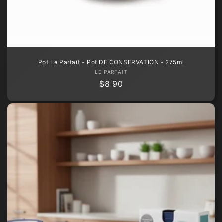
Pot Le Parfait - Pot DE CONSERVATION - 275ml
Fournisseur :
LE PARFAIT
Prix
$8.90
habituel