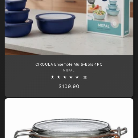
CIRQULA Ensemble Multi-Bols 4PC
Fournisseur :
MEPAL
8
(8)
total
Prix
$109.90
des
critiques
habituel