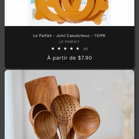
Le Parfait - Joint Caoutchouc - 10/PK
Fournisseur :
LE PARFAIT
1
(1)
total
Prix
À partir de
$7.90
des
critiques
habituel