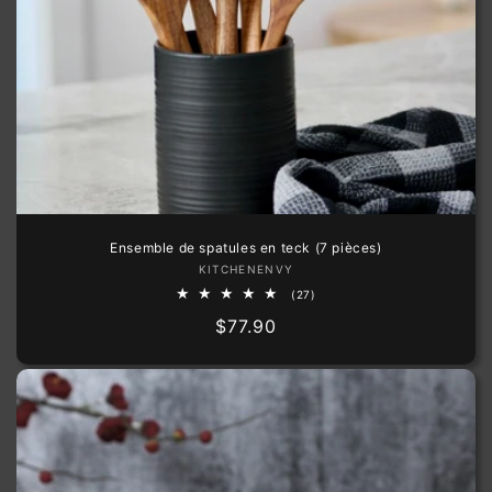
Ensemble de spatules en teck (7 pièces)
Fournisseur :
KITCHENENVY
27
(27)
total
Prix
$77.90
des
critiques
habituel