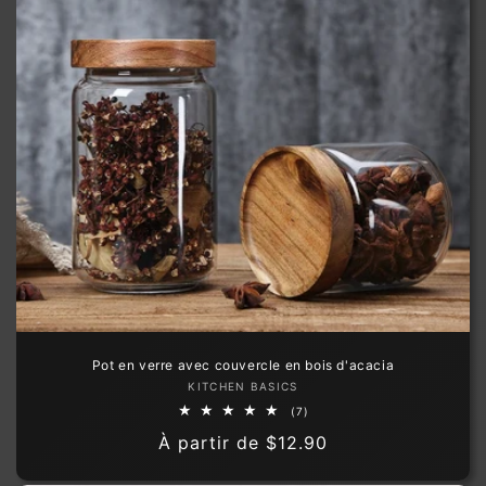
Pot en verre avec couvercle en bois d'acacia
Fournisseur :
KITCHEN BASICS
7
(7)
total
Prix
À partir de
$12.90
des
critiques
habituel