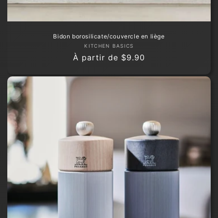
Bidon borosilicate/couvercle en liège
Fournisseur :
KITCHEN BASICS
Prix
À partir de
$9.90
habituel